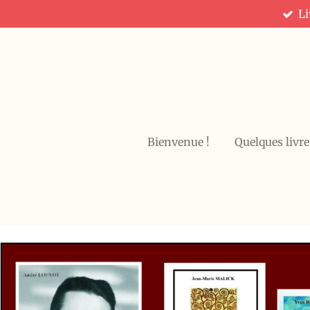
Li
Passer
au
contenu
principal
Bienvenue !
Quelques livre