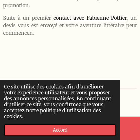
promotion.
Suite à un premier
contact avec Fabienne Pottier
, un
devis vous est envoyé et votre aventure littéraire peut
commencer...
Ce site utilise des cookies afin d’améliorer
votre expérience utilisateur et vous proposer
des annonces personnalisées. En continuant
© 2023 - 2026 Lismavie
d'utiliser ce site, vous confirmez que vous
Propulsé par
Webador
acceptez notre politique d’utilisation des
cookies.
Accord
E-mail
Téléphone
Carte