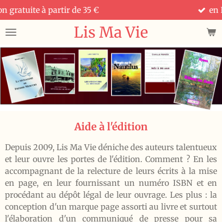
r de 35 €
en France Métropolit
Passer
au
Lis Ma Vie
contenu
principal
Aide à l'édition
Depuis 2009, Lis Ma Vie déniche des auteurs talentueux
et leur ouvre les portes de l'édition. Comment ? En les
accompagnant de la relecture de leurs écrits à la mise
en page, en leur fournissant un numéro ISBN et en
procédant au dépôt légal de leur ouvrage. Les plus : la
conception d'un marque page assorti au livre et surtout
l'élaboration d'un communiqué de presse pour sa