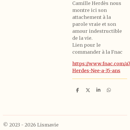
Camille Herdès nous
montre ici son
attachement à la
parole vraie et son
amour indestructible
de la vie.
Lien pour le
commander à la Fnac
https://www.fnac.com/a7
Herdes-Nee-a-35-ans
P
P
P
P
a
a
a
a
r
r
r
r
t
t
t
t
a
a
a
a
g
g
g
g
e
e
e
e
r
r
r
r
© 2023 - 2026 Lismavie