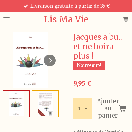
Livraison gratuite à partir de 35 €
Passer
au
Lis Ma Vie
contenu
principal
Jacques a bu...
et ne boira
plus !
Nouveauté
9,95 €
Ajouter
au
panier