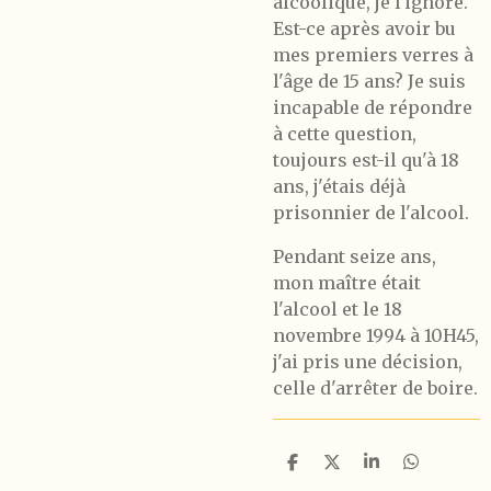
alcoolique, je l'ignore.
Est-ce après avoir bu
mes premiers verres à
l'âge de 15 ans? Je suis
incapable de répondre
à cette question,
toujours est-il qu'à 18
ans, j'étais déjà
prisonnier de l'alcool.
Pendant seize ans,
mon maître était
l'alcool et le 18
novembre 1994 à 10H45,
j'ai pris une décision,
celle d'arrêter de boire.
P
P
P
P
a
a
a
a